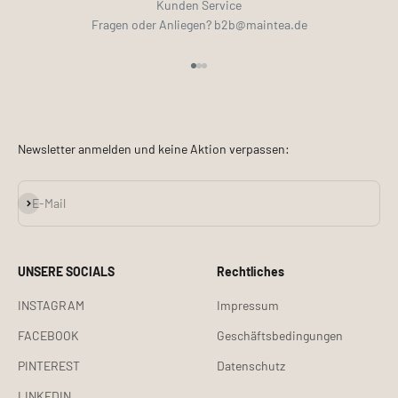
Kunden Service
Fragen oder Anliegen? b2b@maintea.de
Gehe zu Element 1
Gehe zu Element 2
Gehe zu Element 3
Newsletter anmelden und keine Aktion verpassen:
Abonnieren
E-Mail
UNSERE SOCIALS
Rechtliches
INSTAGRAM
Impressum
FACEBOOK
Geschäftsbedingungen
PINTEREST
Datenschutz
LINKEDIN